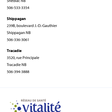
Shediac NB
506‑533‑3354
Shippagan
239B, boulevard J.‑D.‑Gauthier
Shippagan NB
506‑336‑3061
Tracadie
3520, rue Principale
Tracadie NB
506‑394‑3888