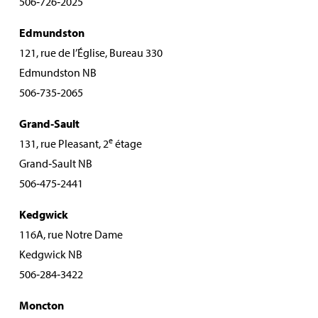
506‑726‑2025
Edmundston
121, rue de l’Église, Bureau 330
Edmundston NB
506‑735‑2065
Grand‑Sault
e
131, rue Pleasant, 2
étage
Grand‑Sault NB
506‑475‑2441
Kedgwick
116A, rue Notre Dame
Kedgwick NB
506‑284‑3422
Moncton