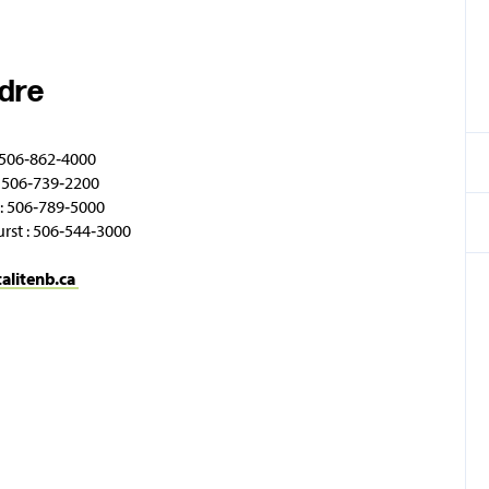
ndre
 506‑862‑4000
 506‑739‑2200
: 506‑789‑5000
rst : 506‑544‑3000
talitenb.ca