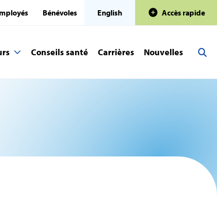
mployés
Bénévoles
English
Accès rapide
urs
Conseils santé
Carrières
Nouvelles