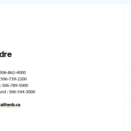
ndre
 506‑862‑4000
 506‑739‑2200
: 506‑789‑5000
rst : 506‑544‑3000
talitenb.ca