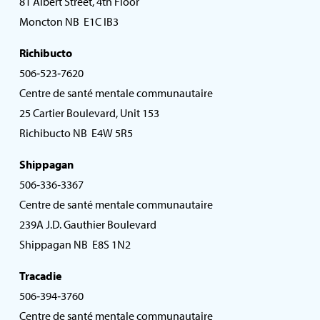
81 Albert Street, 4th Floor
Moncton NB E1C IB3
Richibucto
506‑523‑7620
Centre de santé mentale communautaire
25 Cartier Boulevard, Unit 153
Richibucto NB E4W 5R5
Shippagan
506‑336‑3367
Centre de santé mentale communautaire
239A J.D. Gauthier Boulevard
Shippagan NB E8S 1N2
Tracadie
506‑394‑3760
Centre de santé mentale communautaire