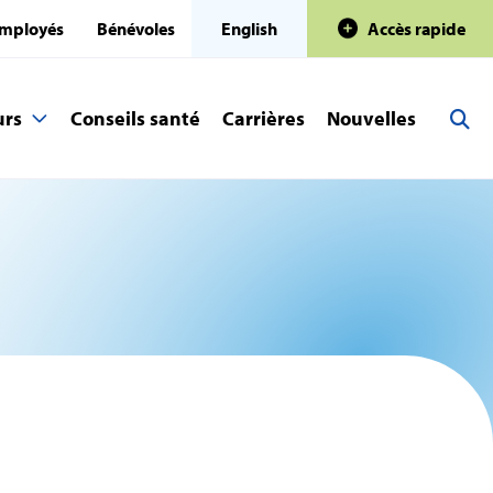
mployés
Bénévoles
English
Accès rapide
urs
Conseils santé
Carrières
Nouvelles