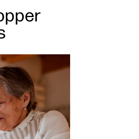
lopper
s