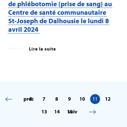
de phlébotomie (prise de sang) au
Centre de santé communautaire
St‑Joseph de Dalhousie le lundi 8
avril 2024
Lire la suite
préc
6
7
8
9
10
11
12
13
14
15
suiv