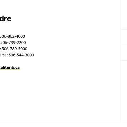
ndre
 506‑862‑4000
 506‑739‑2200
: 506‑789‑5000
rst : 506‑544‑3000
talitenb.ca