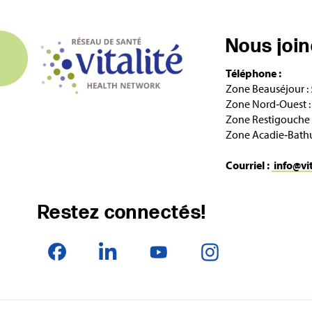
Nous joi
Téléphone :
Zone Beauséjour :
Zone Nord‑Ouest :
Zone Restigouche 
Zone Acadie‑Bathu
Courriel :
info@vi
Restez connectés!