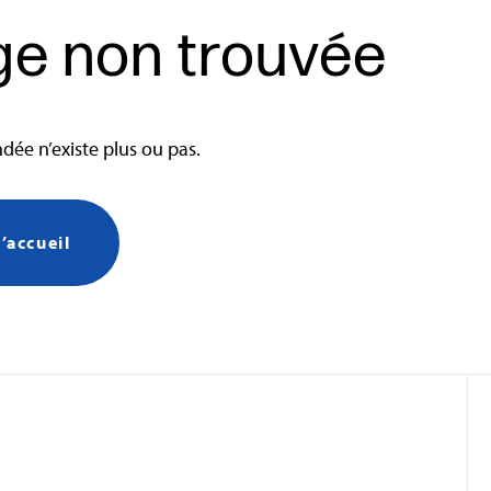
ge non trouvée
ée n’existe plus ou pas.
’accueil