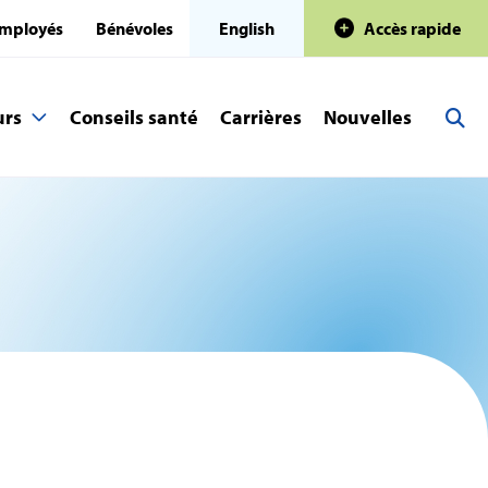
mployés
Bénévoles
English
Accès rapide
urs
Conseils santé
Carrières
Nouvelles