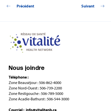
Précédent
Suivant
Nous joindre
Téléphone :
Zone Beauséjour : 506‑862‑4000
Zone Nord‑Ouest : 506‑739‑2200
Zone Restigouche : 506‑789‑5000
Zone Acadie‑Bathurst : 506‑544‑3000
Courriel :
info@vitalitenb.ca