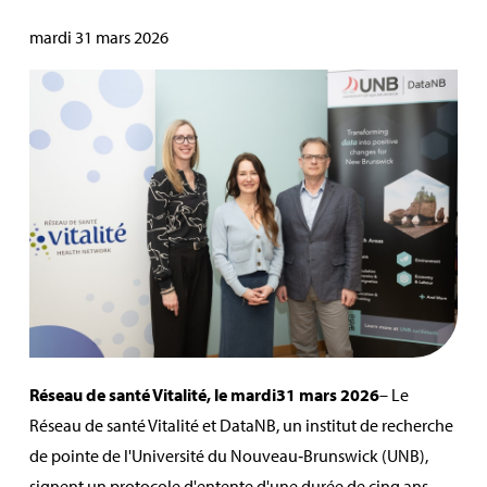
mardi 31 mars 2026
Réseau de santé Vitalité, le
mardi
31
mars 2026
–
Le
Réseau de santé Vitalité et
DataNB
,
un
institut de recherche
de pointe
de
l'Université du Nouveau‑Brunswick (UNB),
signent un protocole d'entente d'une durée de cinq ans