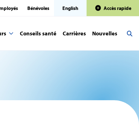
mployés
Bénévoles
English
Accès rapide
urs
Conseils santé
Carrières
Nouvelles