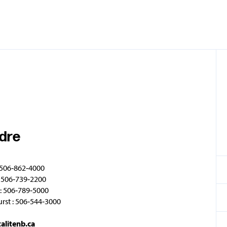
ndre
 506‑862‑4000
 506‑739‑2200
: 506‑789‑5000
rst : 506‑544‑3000
talitenb.ca