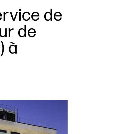
ervice de
ur de
) à