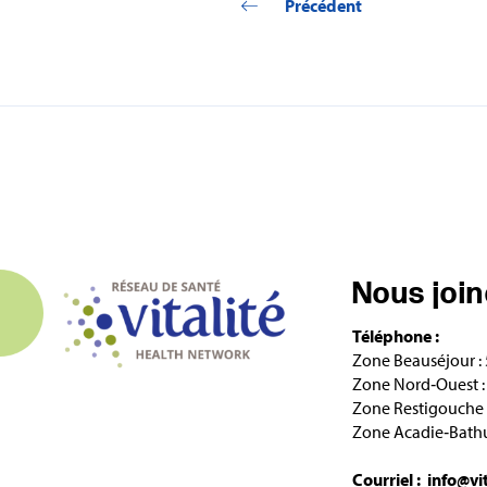
Précédent
Nous joi
Téléphone :
Zone Beauséjour :
Zone Nord‑Ouest :
Zone Restigouche 
Zone Acadie‑Bathu
Courriel :
info@vi