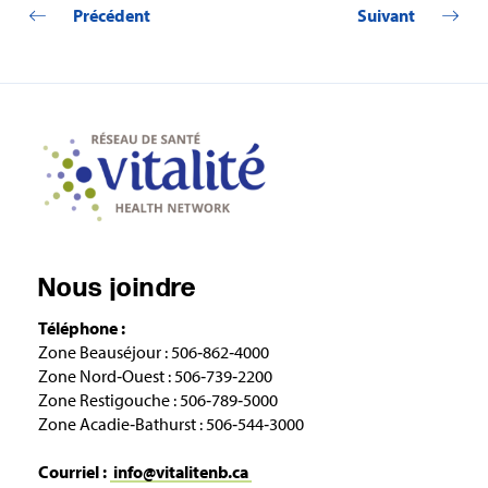
Précédent
Suivant
Nous joindre
Téléphone :
Zone Beauséjour : 506‑862‑4000
Zone Nord‑Ouest : 506‑739‑2200
Zone Restigouche : 506‑789‑5000
Zone Acadie‑Bathurst : 506‑544‑3000
Courriel :
info@vitalitenb.ca