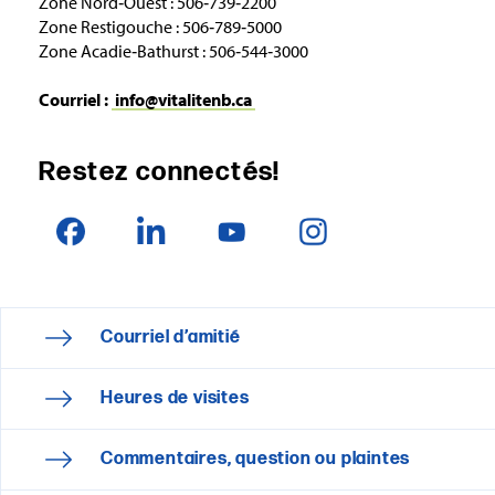
Zone Nord‑Ouest : 506‑739‑2200
Zone Restigouche : 506‑789‑5000
Zone Acadie‑Bathurst : 506‑544‑3000
Courriel :
info@vitalitenb.ca
Restez connectés!
Courriel d’amitié
Heures de visites
Commentaires, question ou plaintes