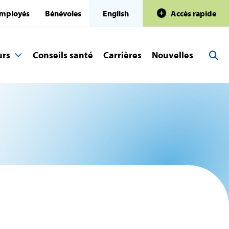
mployés
Bénévoles
English
Accès rapide
urs
Conseils santé
Carrières
Nouvelles