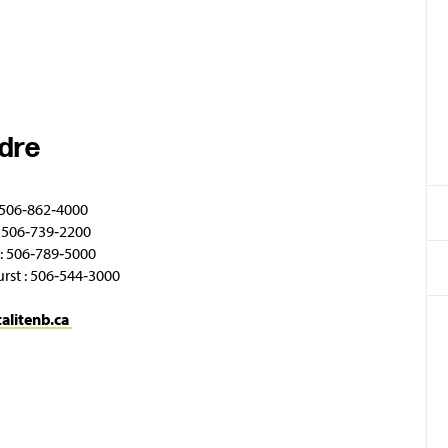
ndre
 506‑862‑4000
 506‑739‑2200
: 506‑789‑5000
rst : 506‑544‑3000
talitenb.ca