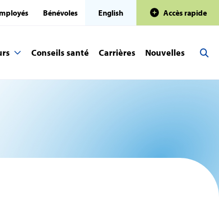
mployés
Bénévoles
English
Accès rapide
urs
Conseils santé
Carrières
Nouvelles