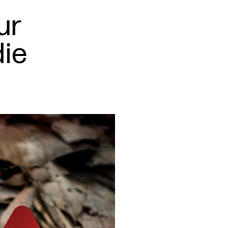
ur
die