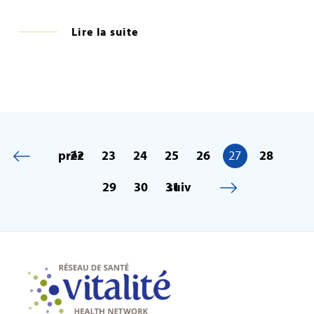
Lire la suite
préc
22
23
24
25
26
27
28
29
30
31
suiv