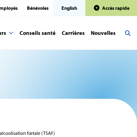
mployés
Bénévoles
English
Accès rapide
urs
Conseils santé
Carrières
Nouvelles
’alcoolisation fœtale (TSAF)