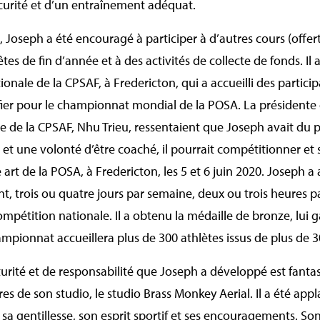
écurité et d’un entraînement adéquat.
Joseph a été encouragé à participer à d’autres cours (offert
êtes de fin d’année et à des activités de collecte de fonds. Il 
tionale de la CPSAF, à Fredericton, qui a accueilli des partic
ifier pour le championnat mondial de la POSA. La présidente
se de la CPSAF, Nhu Trieu, ressentaient que Joseph avait du
 et une volonté d’être coaché, il pourrait compétitionner et s
t de la POSA, à Fredericton, les 5 et 6 juin 2020. Joseph a 
 trois ou quatre jours par semaine, deux ou trois heures par
mpétition nationale. Il a obtenu la médaille de bronze, lui 
ionnat accueillera plus de 300 athlètes issus de plus de 3
rité et de responsabilité que Joseph a développé est fantast
 de son studio, le studio Brass Monkey Aerial. Il a été appla
a gentillesse, son esprit sportif et ses encouragements. Son