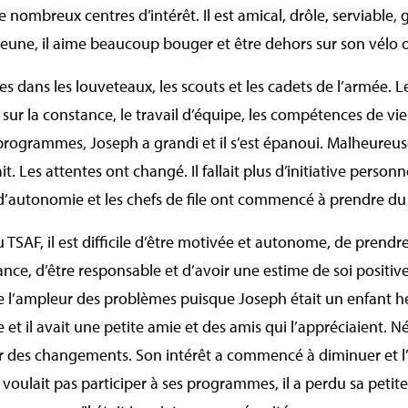
 nombreux centres d’intérêt. Il est amical, drôle, serviable, g
eune, il aime beaucoup bouger et être dehors sur son vélo 
s dans les louveteaux, les scouts et les cadets de l’armée. 
s sur la constance, le travail d’équipe, les compétences de vie 
s programmes, Joseph a grandi et il s’est épanoui. Malheur
it. Les attentes ont changé. Il fallait plus d’initiative personn
d’autonomie et les chefs de file ont commencé à prendre du
TSAF, il est difficile d’être motivée et autonome, de prendr
ance, d’être responsable et d’avoir une estime de soi positiv
e l’ampleur des problèmes puisque Joseph était un enfant heu
le et il avait une petite amie et des amis qui l’appréciaient.
es changements. Son intérêt a commencé à diminuer et l’i
voulait pas participer à ses programmes, il a perdu sa petite