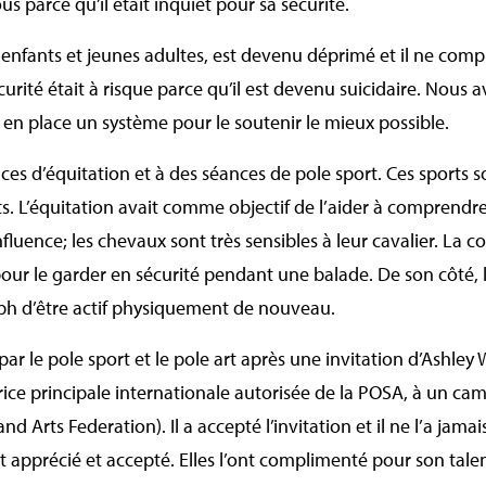
 parce qu’il était inquiet pour sa sécurité.
fants et jeunes adultes, est devenu déprimé et il ne comp
urité était à risque parce qu’il est devenu suicidaire. Nous 
en place un système pour le soutenir le mieux possible.
ces d’équitation et à des séances de pole sport. Ces sports son
nts. L’équitation avait comme objectif de l’aider à compren
uence; les chevaux sont très sensibles à leur cavalier. La c
our le garder en sécurité pendant une balade. De son côté, l
seph d’être actif physiquement de nouveau.
r le pole sport et le pole art après une invitation d’Ashley
ice principale internationale autorisée de la POSA, à un ca
 Arts Federation). Il a accepté l’invitation et il ne l’a jamais
t apprécié et accepté. Elles l’ont complimenté pour son talent