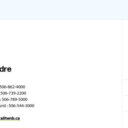
ndre
 506‑862‑4000
 506‑739‑2200
: 506‑789‑5000
rst : 506‑544‑3000
talitenb.ca