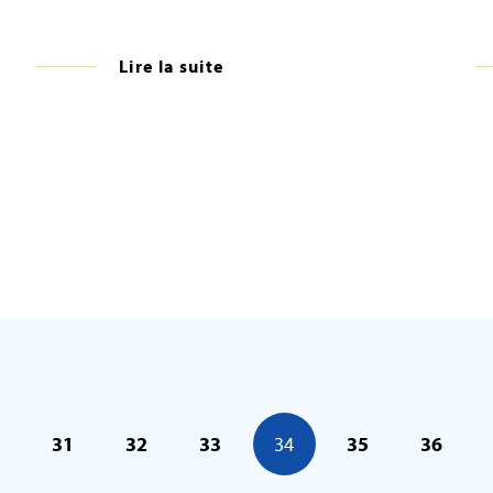
Lire la suite
31
32
33
34
35
36