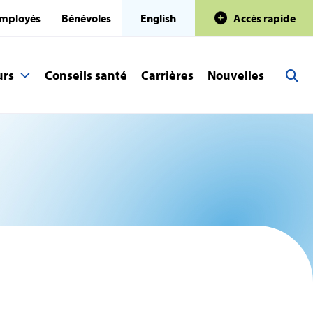
mployés
Bénévoles
English
Accès rapide
urs
Conseils santé
Carrières
Nouvelles