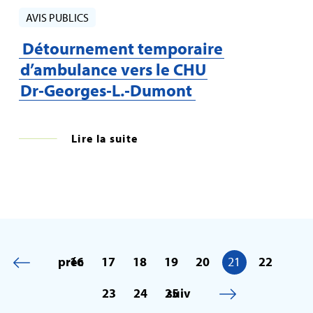
AVIS PUBLICS
Détournement temporaire
d’ambulance vers le CHU
Dr‑Georges‑L.‑Dumont
Lire la suite
préc
16
17
18
19
20
21
22
23
24
25
suiv